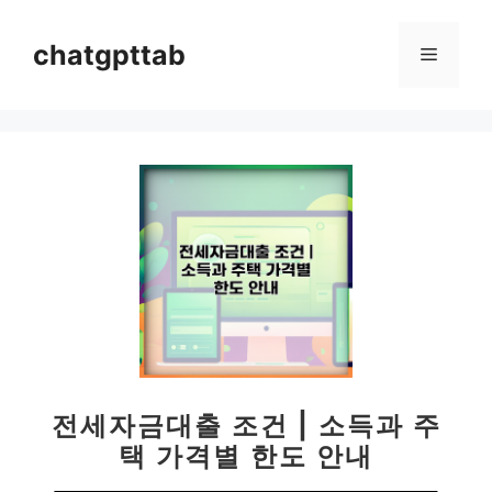
컨
텐
chatgpttab
메
츠
로
뉴
건
너
뛰
기
전세자금대출 조건 | 소득과 주
택 가격별 한도 안내