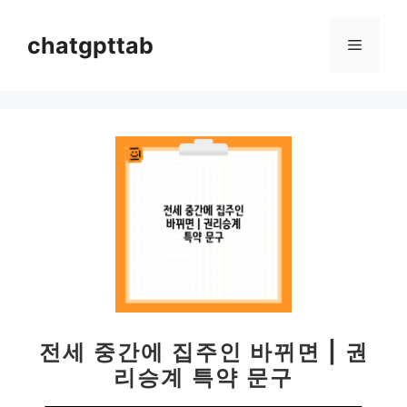
컨
텐
chatgpttab
메
츠
로
뉴
건
너
뛰
기
전세 중간에 집주인 바뀌면 | 권
리승계 특약 문구