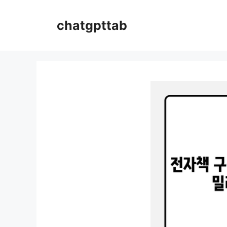
컨
텐
chatgpttab
츠
로
건
너
뛰
기