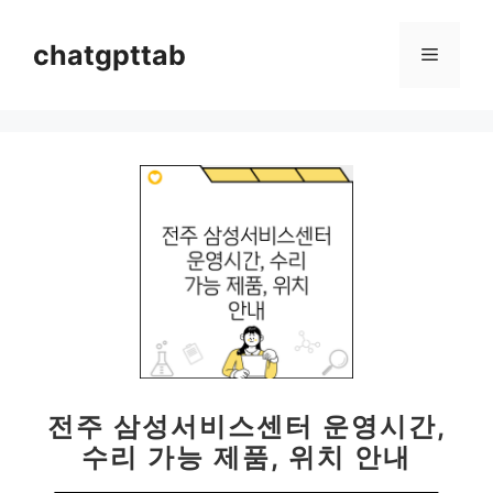
컨
텐
chatgpttab
메
츠
로
뉴
건
너
뛰
기
전주 삼성서비스센터 운영시간,
수리 가능 제품, 위치 안내