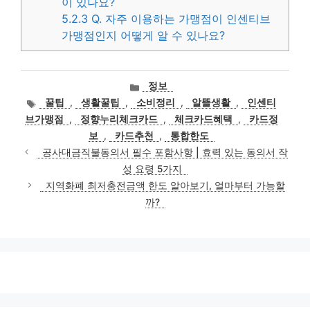
이 있나요?
5.2.3
Q. 자주 이용하는 가맹점이 인센티브
가맹점인지 어떻게 알 수 있나요?
카
정보
테
태
꿀팁
,
생활꿀팁
,
소비정리
,
알뜰생활
,
인센티
고
그
브가맹점
,
정향누리체크카드
,
체크카드혜택
,
카드정
리
보
,
카드추천
,
통합한도
공사대금직불동의서 필수 포함사항 | 효력 있는 동의서 작
성 요령 5가지
지역화폐 최저충전금액 한도 알아보기, 얼마부터 가능할
까?