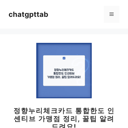
컨
텐
chatgpttab
메
츠
로
뉴
건
너
뛰
기
정향누리체크카드 통합한도 인
센티브 가맹점 정리, 꿀팁 알려
드려요!