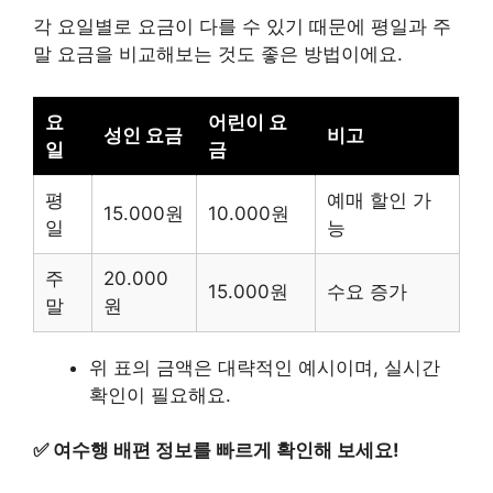
각 요일별로 요금이 다를 수 있기 때문에 평일과 주
말 요금을 비교해보는 것도 좋은 방법이에요.
요
어린이 요
성인 요금
비고
일
금
평
예매 할인 가
15.000원
10.000원
일
능
주
20.000
15.000원
수요 증가
말
원
위 표의 금액은 대략적인 예시이며, 실시간
확인이 필요해요.
✅
여수행 배편 정보를 빠르게 확인해 보세요!