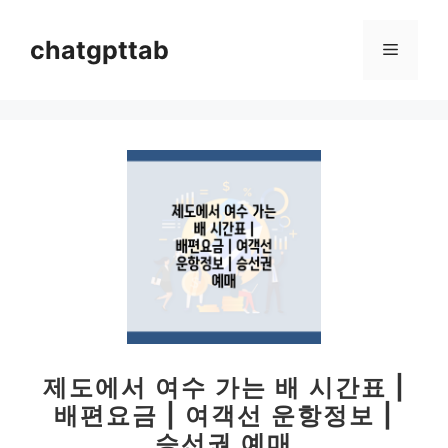
컨
텐
chatgpttab
메
츠
로
뉴
건
너
뛰
기
제도에서 여수 가는 배 시간표 |
배편요금 | 여객선 운항정보 |
승선권 예매