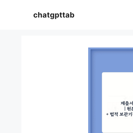
컨
텐
chatgpttab
츠
로
건
너
뛰
기