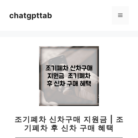
컨
텐
chatgpttab
메
츠
로
뉴
건
너
뛰
기
조기폐차 신차구매 지원금 | 조
기폐차 후 신차 구매 혜택