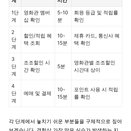
계
시간
1단
영화관 멤버
5-10
회원 등급 및 적립률
계
십 확인
분
확인
2
할인/적립 혜
10-
제휴 카드, 통신사 혜
단
택 조회
15분
택 확인
계
3
조조할인 시
영화관별 조조할인
단
5분
간 확인
시간대 상이
계
4
10-
포인트 사용 시 적립
단
예매 및 결제
15분
률 확인
계
각 단계에서 놓치기 쉬운 부분들을 구체적으로 짚어
보겠습니다. 경험상 가장 많은 실수가 발생하는 지