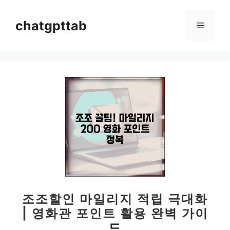
컨
텐
chatgpttab
메
츠
로
뉴
건
너
뛰
기
조조할인 마일리지 적립 극대화
| 영화관 포인트 활용 완벽 가이
드