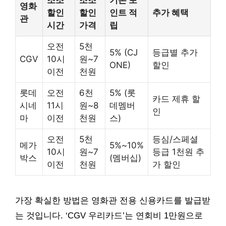
영화
할인
할인
인트 적
추가 혜택
관
시간
가격
립
오전
5천
5% (CJ
등급별 추가
CGV
10시
원~7
ONE)
할인
이전
천원
롯데
오전
6천
5% (롯
카드 제휴 할
시네
11시
원~8
데멤버
인
마
이전
천원
스)
오전
5천
등심/스페셜
메가
5%~10%
10시
원~7
등급 1천원 추
박스
(멤버십)
이전
천원
가 할인
가장 확실한 방법은 영화관 전용 신용카드를 발급받
는 것입니다. ‘CGV 우리카드’는 연회비 1만원으로