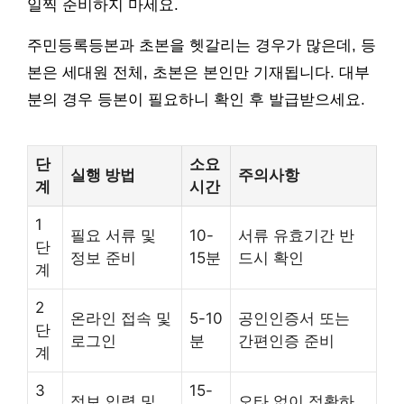
일찍 준비하지 마세요.
주민등록등본과 초본을 헷갈리는 경우가 많은데, 등
본은 세대원 전체, 초본은 본인만 기재됩니다. 대부
분의 경우 등본이 필요하니 확인 후 발급받으세요.
단
소요
실행 방법
주의사항
계
시간
1
필요 서류 및
10-
서류 유효기간 반
단
정보 준비
15분
드시 확인
계
2
온라인 접속 및
5-10
공인인증서 또는
단
로그인
분
간편인증 준비
계
3
15-
정보 입력 및
오타 없이 정확하