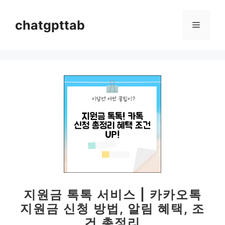
컨
텐
chatgpttab
메
츠
로
뉴
건
너
뛰
기
지원금 톡톡 서비스 | 카카오톡
지원금 신청 방법, 알림 혜택, 조
건 총정리