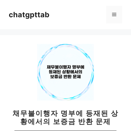
컨
텐
chatgpttab
메
츠
로
뉴
건
너
뛰
기
채무불이행자 명부에 등재된 상
황에서의 보증금 반환 문제