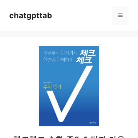
컨
텐
chatgpttab
메
츠
로
뉴
건
너
뛰
기