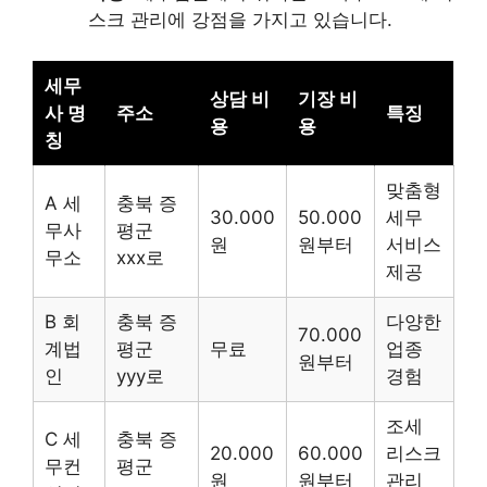
스크 관리에 강점을 가지고 있습니다.
세무
상담 비
기장 비
사 명
주소
특징
용
용
칭
맞춤형
A 세
충북 증
30.000
50.000
세무
무사
평군
원
원부터
서비스
무소
xxx로
제공
B 회
충북 증
다양한
70.000
계법
평군
무료
업종
원부터
인
yyy로
경험
조세
C 세
충북 증
20.000
60.000
리스크
무컨
평군
원
원부터
관리