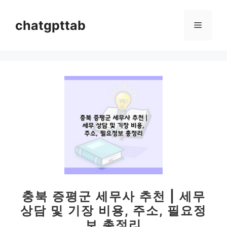
컨
텐
chatgpttab
메
츠
로
뉴
건
너
뛰
기
충북 증평군 세무사 추천 | 세무
상담 및 기장 비용, 주소, 필요정
보 총정리