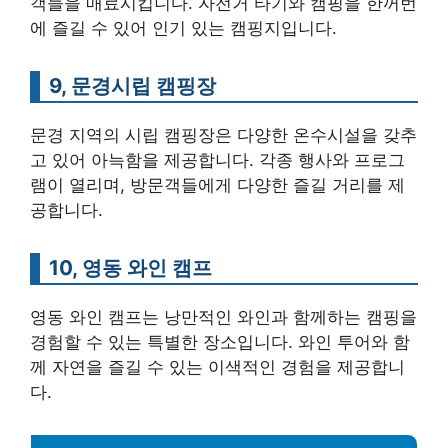
객들을 매료시킵니다. 자전거 타기와 캠핑을 한꺼번
에 즐길 수 있어 인기 있는 캠핑지입니다.
9, 문경시립 캠핑장
문경 지역의 시립 캠핑장은 다양한 온수시설을 갖추
고 있어 아늑함을 제공합니다. 각종 행사와 프로그
램이 열리며, 방문객들에게 다양한 즐길 거리를 제
공합니다.
10, 영동 와인 캠프
영동 와인 캠프는 낭만적인 와인과 함께하는 캠핑을
경험할 수 있는 특별한 장소입니다. 와인 투어와 함
께 자연을 즐길 수 있는 이색적인 경험을 제공합니
다.