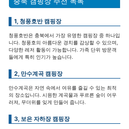
충북 캠핑장 추천 목록
1, 청풍호반 캠핑장
청풍호반은 충북에서 가장 유명한 캠핑장 중 하나입
니다. 청풍호의 아름다운 경치를 감상할 수 있으며,
다양한 레저 활동이 가능합니다. 가족 단위 방문객
들에게 특히 인기가 높습니다.
2, 만수계곡 캠핑장
만수계곡은 자연 속에서 여유를 즐길 수 있는 최적
의 장소입니다. 시원한 계곡물과 푸르른 숲이 어우
러져, 무더위를 잊게 만들어 줍니다.
3, 보은 자하장 캠핑장