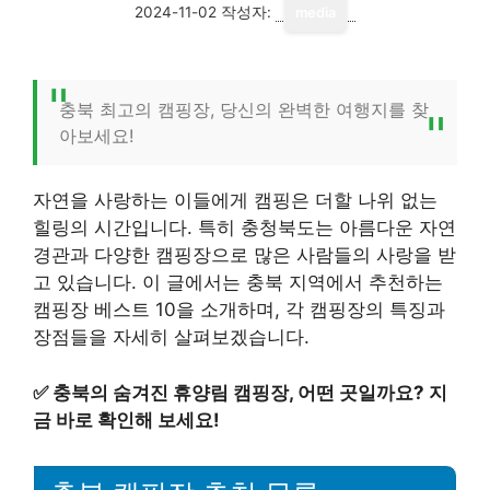
2024-11-02
작성자:
media
충북 최고의 캠핑장, 당신의 완벽한 여행지를 찾
아보세요!
자연을 사랑하는 이들에게 캠핑은 더할 나위 없는
힐링의 시간입니다. 특히 충청북도는 아름다운 자연
경관과 다양한 캠핑장으로 많은 사람들의 사랑을 받
고 있습니다. 이 글에서는 충북 지역에서 추천하는
캠핑장 베스트 10을 소개하며, 각 캠핑장의 특징과
장점들을 자세히 살펴보겠습니다.
✅
충북의 숨겨진 휴양림 캠핑장, 어떤 곳일까요? 지
금 바로 확인해 보세요!