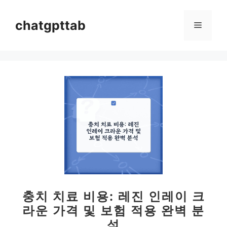
컨
텐
chatgpttab
메
츠
로
뉴
건
너
뛰
기
충치 치료 비용: 레진 인레이 크
라운 가격 및 보험 적용 완벽 분
석