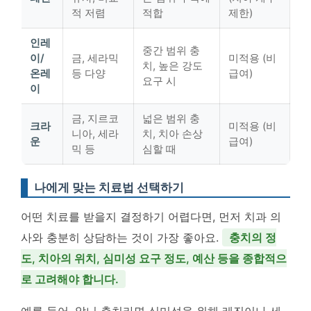
적 저렴
적합
제한)
인레
중간 범위 충
이/
금, 세라믹
미적용 (비
치, 높은 강도
온레
등 다양
급여)
요구 시
이
금, 지르코
넓은 범위 충
크라
미적용 (비
니아, 세라
치, 치아 손상
운
급여)
믹 등
심할 때
나에게 맞는 치료법 선택하기
어떤 치료를 받을지 결정하기 어렵다면, 먼저 치과 의
사와 충분히 상담하는 것이 가장 좋아요.
충치의 정
도, 치아의 위치, 심미성 요구 정도, 예산 등을 종합적으
로 고려해야 합니다.