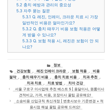
5.2
충치 예방과 관리의 중요성
5.3
자주 묻는 질문
5.3.1
Q. 레진, 인레이, 크라운 치료 시 가장
일반적인 비용은 얼마인가요?
5.3.2
Q. 충치 때우기 비용 보험 적용은 어떻
게 받을 수 있나요?
5.3.3
Q. 보험 적용 시, 레진은 보험이 안 되
나요?
카
정보
테
태
건강보험
,
레진 인레이 크라운
,
보험 적용
,
비용
고
그
절약
,
충치 때우기 비용
,
충치 치료 비용
,
치과 추천
,
리
치과 치료
,
치료 방법
,
치아 건강
서울 구로구 이사업체 추천 베스트 5 | 용달이사, 원룸이사
견적비교, 가격, 비용, 포장이사 꿀팁 공유해요!
소송비용 산입규칙 최신개정 | 변호사보수 기준변경 + 적
용시점 해설 꿀팁 공유해 드려요!