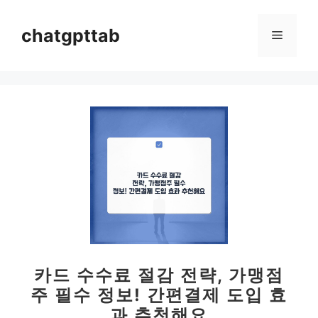
컨
텐
chatgpttab
메
츠
로
뉴
건
너
뛰
기
카드 수수료 절감 전략, 가맹점
주 필수 정보! 간편결제 도입 효
과 추천해요