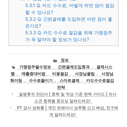
5.3.1
Q. 카드 수수료, 어떻게 하면 많이 절감
할 수 있나요?
5.3.2
Q. 간편결제를 도입하면 어떤 점이 좋
은가요?
5.3.3
Q. 카드 수수료 절감을 위해 가맹점주
가 꼭 알아야 할 정보가 있나요?
카
정보
테
태
가맹점주필수정보
,
간편결제도입효과
,
결제시스
고
그
템
,
매출증대비법
,
비용절감
,
사장님꿀팁
,
사장님
리
화이팅
,
수수료줄이기
,
스마트결제
,
카드수수료절감
전략
질병휴직 진단서 | 효력 및 작성 기준 완벽 가이드 | 의사
소견 항목별 중요성 알려드려요!
PT 강사 성희롱 | 개인 트레이너 성추행 신고 배상, 친구에
게 알려드려요!