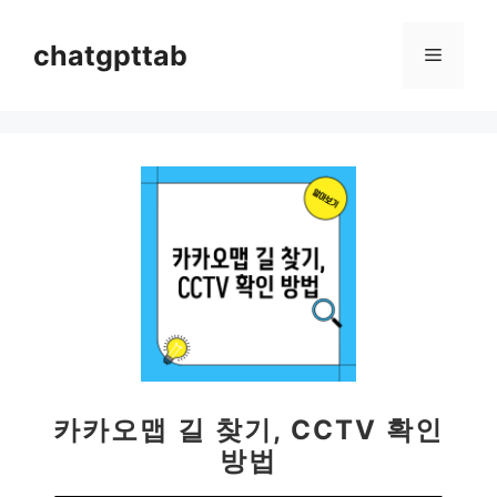
컨
텐
chatgpttab
메
츠
로
뉴
건
너
뛰
기
카카오맵 길 찾기, CCTV 확인
방법