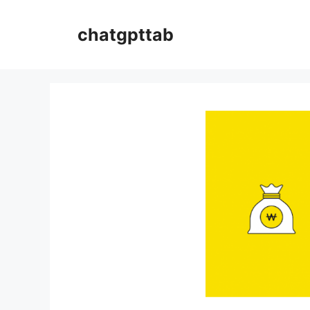
컨
텐
chatgpttab
츠
로
건
너
뛰
기