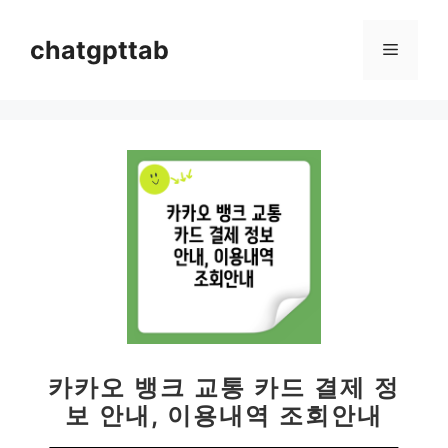
컨
텐
chatgpttab
메
츠
로
뉴
건
너
뛰
기
카카오 뱅크 교통 카드 결제 정
보 안내, 이용내역 조회안내