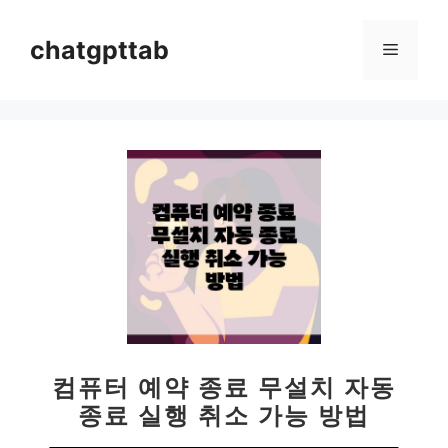
컨
텐
chatgpttab
메
츠
로
뉴
건
너
뛰
기
컴퓨터 예약 종료 무설치 자동
종료 실행 취소 가능 방법