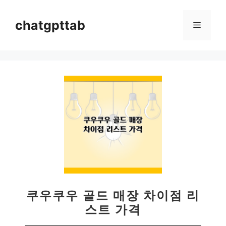
컨
텐
chatgpttab
메
츠
로
뉴
건
너
뛰
기
쿠우쿠우 골드 매장 차이점 리
스트 가격