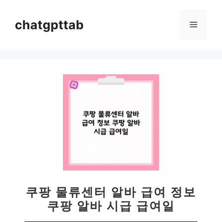
컨
텐
chatgpttab
메
츠
로
뉴
건
너
뛰
기
쿠팡 물류센터 알바 급여 정보
쿠팡 알바 시급 급여일