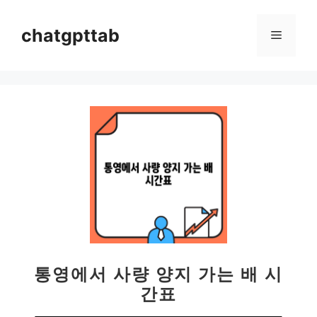
컨
텐
chatgpttab
메
츠
로
뉴
건
너
뛰
기
통영에서 사량 양지 가는 배 시
간표