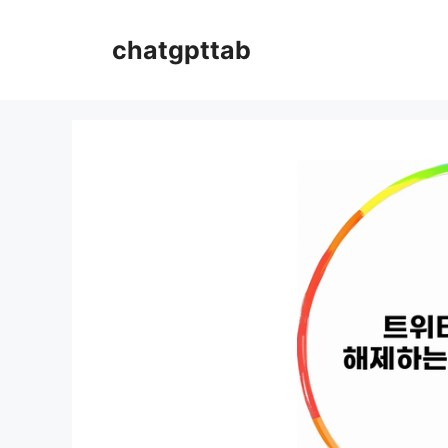
컨
텐
chatgpttab
츠
로
건
너
뛰
기