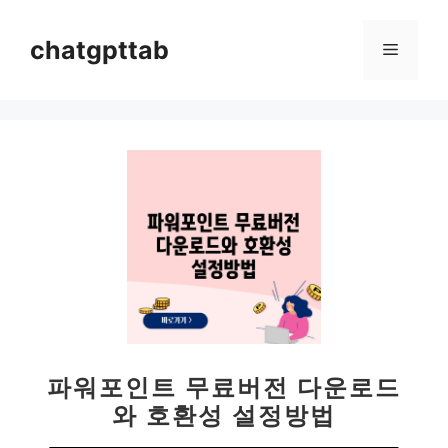
컨
텐
chatgpttab
메
츠
로
뉴
건
너
뛰
기
파워포인트 무료버전 다운로드
와 호환성 설정방법