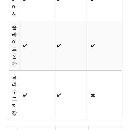
이
션
슬
라
이
✔️
✔️
✔️
드
전
환
클
라
우
✔️
✔️
✖️
드
저
장