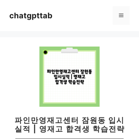
컨
텐
chatgpttab
메
츠
로
뉴
건
너
뛰
기
파인만영재고센터 잠원동 입시
실적 | 영재고 합격생 학습전략