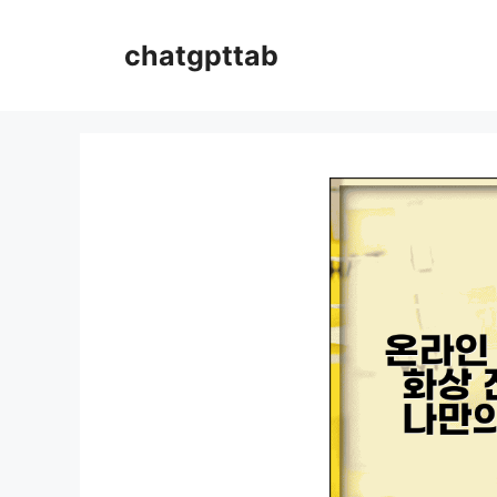
컨
텐
chatgpttab
츠
로
건
너
뛰
기