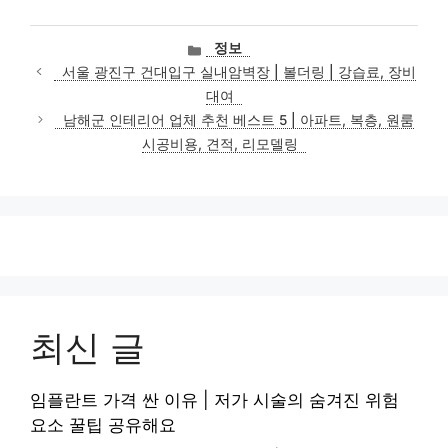
카
정보
테
서울 광진구 건대입구 실내암벽장 | 볼더링 | 강습료, 장비
고
대여
리
남해군 인테리어 업체 추천 베스트 5 | 아파트, 복층, 원룸
시공비용, 견적, 리모델링
최신 글
임플란트 가격 싼 이유 | 저가 시술의 숨겨진 위험
요소 꿀팁 공유해요