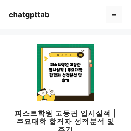
컨
텐
chatgpttab
메
츠
로
뉴
건
너
뛰
기
퍼스트학원 고등관 입시실적 |
주요대학 합격자 성적분석 및
후기