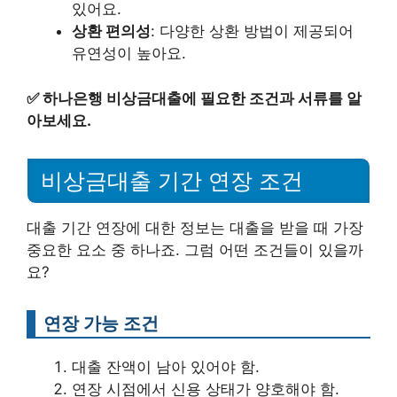
있어요.
상환 편의성
: 다양한 상환 방법이 제공되어
유연성이 높아요.
✅
하나은행 비상금대출에 필요한 조건과 서류를 알
아보세요.
비상금대출 기간 연장 조건
대출 기간 연장에 대한 정보는 대출을 받을 때 가장
중요한 요소 중 하나죠. 그럼 어떤 조건들이 있을까
요?
연장 가능 조건
대출 잔액이 남아 있어야 함.
연장 시점에서 신용 상태가 양호해야 함.