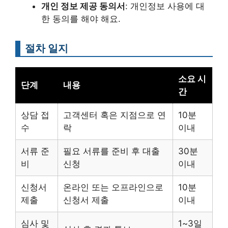
개인 정보 제공 동의서
: 개인정보 사용에 대
한 동의를 해야 해요.
절차 일지
소요 시
단계
내용
간
상담 접
고객센터 혹은 지점으로 연
10분
수
락
이내
서류 준
필요 서류를 준비 후 대출
30분
비
신청
이내
신청서
온라인 또는 오프라인으로
10분
제출
신청서 제출
이내
심사 및
1~3일