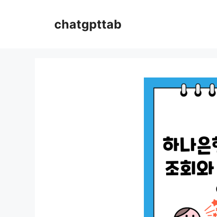
컨
텐
chatgpttab
츠
로
건
너
뛰
기