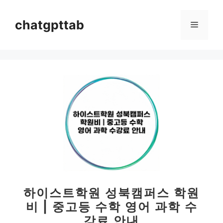
컨
텐
chatgpttab
메
츠
로
뉴
건
너
뛰
기
하이스트학원 성북캠퍼스 학원
비 | 중고등 수학 영어 과학 수
강료 안내