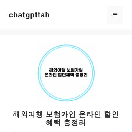
컨
텐
chatgpttab
메
츠
로
뉴
건
너
뛰
기
해외여행 보험가입 온라인 할인
혜택 총정리