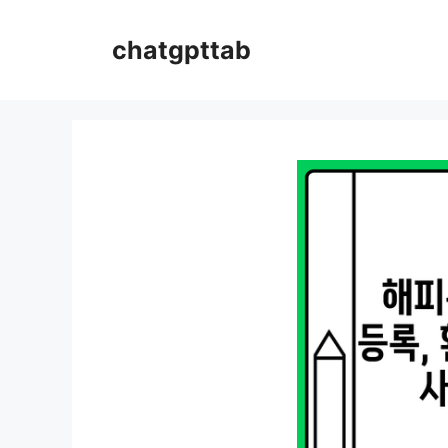
컨
텐
chatgpttab
츠
로
건
너
뛰
기