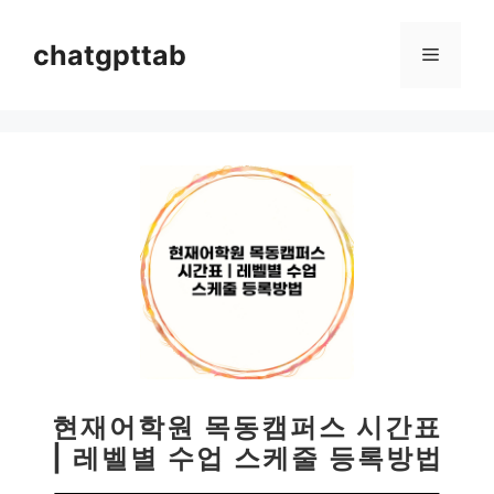
컨
텐
chatgpttab
메
츠
로
뉴
건
너
뛰
기
현재어학원 목동캠퍼스 시간표
| 레벨별 수업 스케줄 등록방법