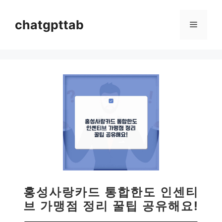
컨
텐
chatgpttab
메
츠
로
뉴
건
너
뛰
기
홍성사랑카드 통합한도 인센티
브 가맹점 정리 꿀팁 공유해요!