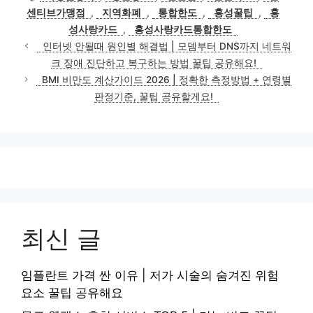
고
그
센티브가맹점
,
지역화폐
,
통합한도
,
홍성꿀팁
,
홍
리
성사랑카드
,
홍성사랑카드통합한도
인터넷 안될때 원인별 해결법 | 모뎀부터 DNS까지 네트워
크 장애 진단하고 복구하는 방법 꿀팁 공유해요!
BMI 비만도 계산가이드 2026 | 정확한 측정방법 + 연령별
판정기준, 꿀팁 공유할게요!
최신 글
임플란트 가격 싼 이유 | 저가 시술의 숨겨진 위험
요소 꿀팁 공유해요