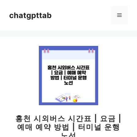
컨
텐
chatgpttab
메
츠
로
뉴
건
너
뛰
기
홍천 시외버스 시간표 | 요금 |
예매 예약 방법 | 터미널 운행
노선