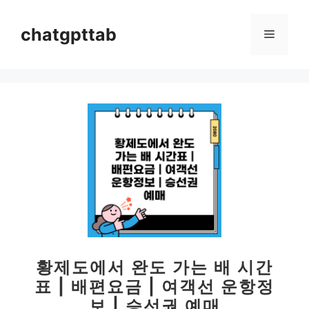
컨
텐
chatgpttab
메
츠
로
뉴
건
너
뛰
기
황제도에서 완도 가는 배 시간
표 | 배편요금 | 여객선 운항정
보 | 승선권 예매