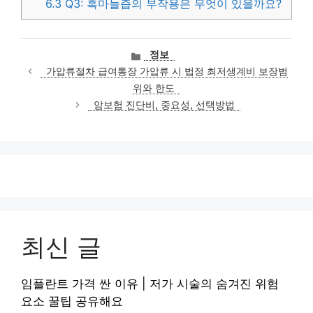
6.3
Q3: 흑마늘즙의 부작용은 무엇이 있을까요?
카
정보
테
가압류절차 급여통장 가압류 시 법정 최저생계비 보장범
고
위와 한도
리
암보험 진단비, 중요성, 선택방법
최신 글
임플란트 가격 싼 이유 | 저가 시술의 숨겨진 위험
요소 꿀팁 공유해요