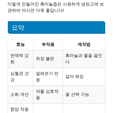
이렇게 만들어진 흑마늘즙은 시원하게 냉장고에 보
관하며 마시면 더욱 좋답니다!
요약
효능
부작용
제작법
면역력 강
흑마늘과 물을 끓인
위장 불편
화
다
심혈관 건
알레르기 반
갈아 체킹
강
응
약물 상호작
소화 개선
꿀 선택 가능
용
항암 작용