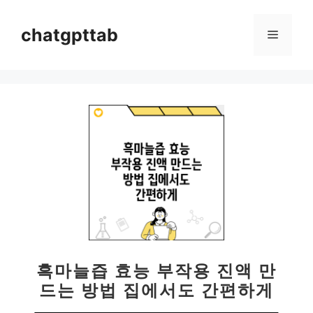
컨
텐
chatgpttab
메
츠
로
뉴
건
너
뛰
기
흑마늘즙 효능 부작용 진액 만
드는 방법 집에서도 간편하게