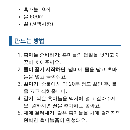
흑마늘 10개
물 500ml
꿀 (선택사항)
만드는 방법
흑마늘 준비하기
: 흑마늘의 껍질을 벗기고 깨
끗이 씻어주세요.
물이 끓기 시작하면
: 냄비에 물을 담고 흑마
늘을 넣고 끓여줘요.
끓이기
: 중불에서 약 20분 정도 끓인 후, 불
을 끄고 식혀줍니다.
갈기
: 식은 흑마늘을 믹서에 넣고 갈아주세
요. 원하시면 꿀을 추가해도 좋아요.
체에 걸러내기
: 갈은 흑마늘을 체에 걸러지면
완벽한 흑마늘즙이 완성돼요.