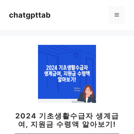
컨
텐
chatgpttab
메
츠
로
뉴
건
너
뛰
기
2024 기초생활수급자 생계급
여, 지원금 수령액 알아보기!