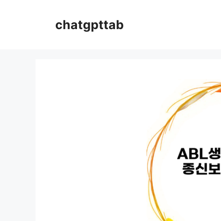
컨
텐
chatgpttab
츠
로
건
너
뛰
기