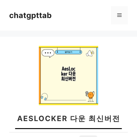
컨
텐
chatgpttab
메
츠
로
뉴
건
너
뛰
기
AESLOCKER 다운 최신버전