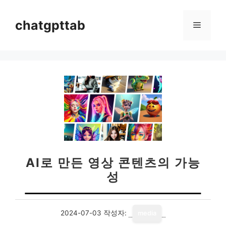
컨
텐
chatgpttab
메
츠
로
뉴
건
너
뛰
기
AI로 만든 영상 콘텐츠의 가능
성
2024-07-03
작성자:
media