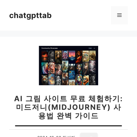
컨
텐
chatgpttab
메
츠
로
뉴
건
너
뛰
기
AI 그림 사이트 무료 체험하기:
미드저니(MIDJOURNEY) 사
용법 완벽 가이드