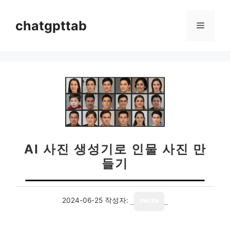
컨
텐
chatgpttab
메
츠
로
뉴
건
너
뛰
기
AI 사진 생성기로 인물 사진 만
들기
2024-06-25
작성자:
media