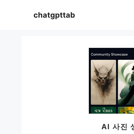
컨
텐
chatgpttab
츠
로
건
너
뛰
기
AI 사진