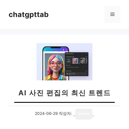
컨
텐
chatgpttab
메
츠
로
뉴
건
너
뛰
기
AI 사진 편집의 최신 트렌드
2024-06-29
작성자:
media