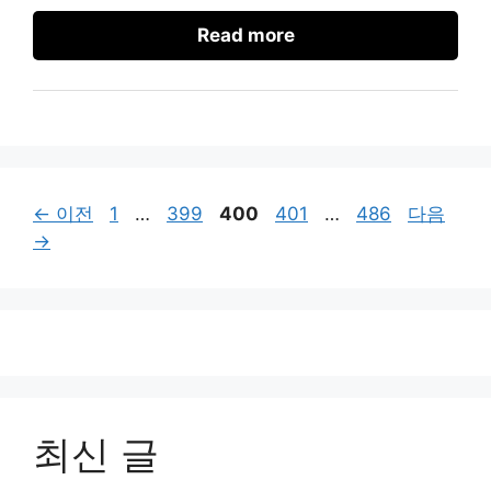
Read more
페
페
페
페
페
←
이전
1
…
399
400
401
…
486
다음
이
이
이
이
이
→
지
지
지
지
지
최신 글