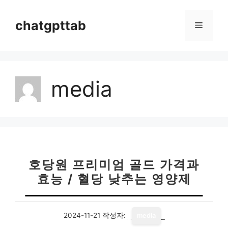
컨
텐
chatgpttab
메
츠
로
뉴
건
너
media
뛰
기
호당원 프리미엄 골드 가격과
효능 / 혈당 낮추는 영양제
2024-11-21
작성자:
media