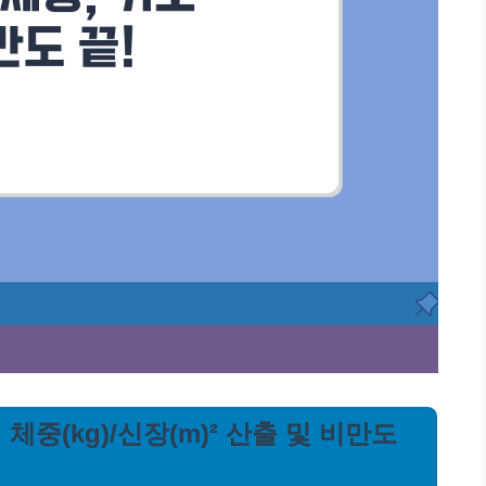
 체중(kg)/신장(m)² 산출 및 비만도