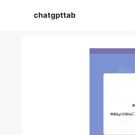
컨
텐
chatgpttab
츠
로
건
너
뛰
기