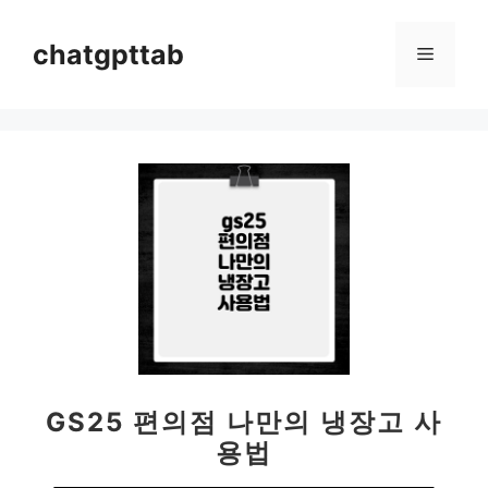
컨
텐
chatgpttab
메
츠
로
뉴
건
너
뛰
기
GS25 편의점 나만의 냉장고 사
용법