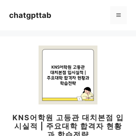
컨
텐
chatgpttab
메
츠
로
뉴
건
너
뛰
기
KNS어학원 고등관 대치본점 입
시실적 | 주요대학 합격자 현황
과 학습전략